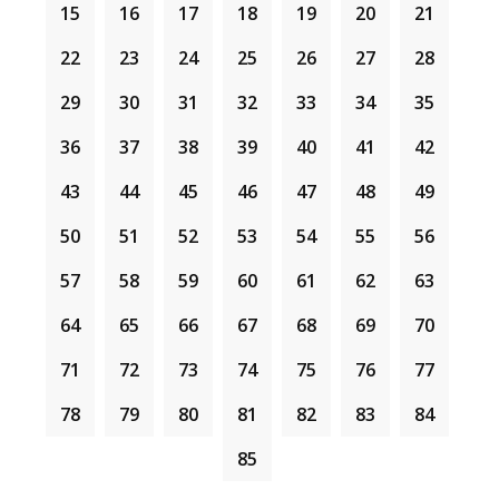
15
16
17
18
19
20
21
YANG
BERKUALITI
,
TERSUSUN
DAN
MENEPAT
SIJIL PERAKUAN HAFAZAN BERTAHAP
(
SPH
22
23
24
25
26
27
28
AL-QURAN
SECARA SISTEMATIK DAN BERPE
(
PPB
), PARA PELAJAR AKAN MENDAPAT
MA
29
30
31
32
33
34
35
DIIKTIRAF
, SETERUSNYA MEMBUKA RUANG
36
37
38
39
40
41
42
KEMAHIRAN
SESUNGGUHNYA, KEJAYAAN INI ADALAH HA
HAFAZAN MEREKA.
SERTA SOKONGAN PADU
IBU BAPA
DAN
43
44
45
46
47
48
49
PENDIDIKAN
AL-QURAN
DI
INSTITUSI-INSTIT
YAYASAN ADDIN
KOMITED UNTUK TERUS
ME
50
51
52
53
54
55
56
BUKAN SAHAJA
MANTAP
HAFAZANNYA, BA
57
58
59
60
61
62
63
BANGSA
DAN
NEGARA
.
SEMOGA
PENTAULIAHAN
INI MENJADI PEM
64
65
66
67
68
69
70
DAN MENDAPAT
KEBERKATAN
SERTA
KERED
71
72
73
74
75
76
77
78
79
80
81
82
83
84
85