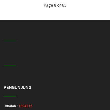
Page
8
of 85
PENGUNJUNG
Jumlah :
1694212