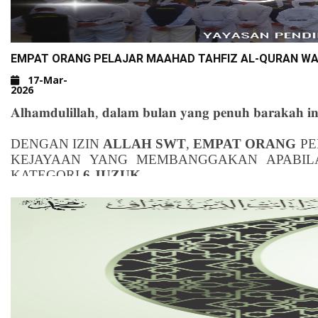
EMPAT ORANG PELAJAR MAAHAD TAHFIZ AL-QURAN WAL
17-Mar-
2026
𝐀𝐥𝐡𝐚𝐦𝐝𝐮𝐥𝐢𝐥𝐥𝐚𝐡, 𝐝𝐚𝐥𝐚𝐦 𝐛𝐮𝐥𝐚𝐧 𝐲𝐚𝐧𝐠 𝐩𝐞𝐧𝐮𝐡 𝐛𝐚𝐫𝐚𝐤𝐚𝐡 𝐢
DENGAN IZIN
ALLAH SWT
,
EMPAT ORANG
PE
KEJAYAAN YANG MEMBANGGAKAN APABIL
KATEGORI
6 JUZUK
.
ANTARA PELAJAR YANG BERJAYA IALAH:
NUR AMANI AISHAH BINTI MOHD FAUDZ
MAAHAD TAHFIZ ALQURAN WALQIRAAT ADDIN
AMANINA BINTI AZROLNIZAM
MAAHAD TAHFIZ AL QURAN WAL QIRAAT ADDI
MUHAMMAD RAFIZAL HANIF BIN RAZAL
MAAHAD TAHFIZ AL-QURAN WAL-QIRAAT AD
AHMAD AQIL BIN AHMAD ASLAN