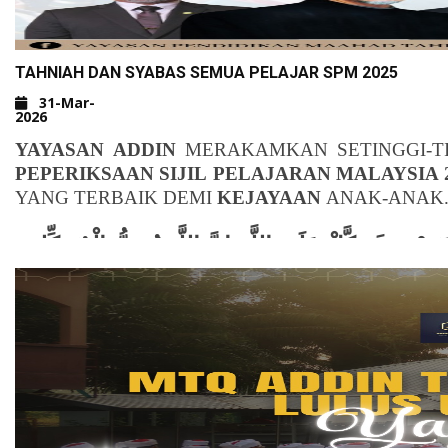
TAHNIAH DAN SYABAS SEMUA PELAJAR SPM 2025
31-Mar-
2026
YAYASAN ADDIN
MERAKAMKAN SETINGGI-T
PEPERIKSAAN SIJIL PELAJARAN MALAYSIA 
YANG TERBAIK DEMI
KEJAYAAN
ANAK-ANAK
َزَمْتَ فَتَوَكَّلْ عَلَى اللَّهِ إِنَّ اللَّهَ يُحِبُّ الْمُتَوَكِّلِينَ
"KEMUDIAN APABILA KAMU TELAH MEMBUL
(
)
SURAH ALI-IMRAN, AYAT 159
SAMA ADA DIKATAKAN 'BIASA', 'SEDIKIT' 
KEGEMBIRAAN DAN KESYUKURAN
. SEGAL
KEPUTUSAN
HARI INI BUKAN
PENGAKHIRA
YANG TELAH DIPEROLEH TERUS
BERKEMBA