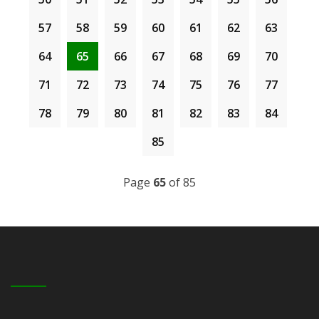
PATRIOTISME CINTAKAN TANAH AIR DALAM DIRI
PRIHATIN&RSQUO;. REKAAN LOGO BERBENTUK HATI
57
58
59
60
61
62
63
MASING-MASING. ERTI KEMERDEKAAN PADA ZAMAN
DENGAN WARNA JALUR GEMILANG TURUT
MASA KINI GENERASI MUDA PASTI MENGANGGAP
DIKEKALKAN.
64
65
66
67
68
69
70
MERDEKA ITU ADALAH BEBAS DARIPADA CENGKAMAN
PENJAJAHAN DAN MENGHAYATINYA DENGAN
71
72
73
74
75
76
77
SEKADAR MELAUNGKAN MERDEKA! MERDEKA!
78
79
80
81
82
83
84
MERDEKA!.
85
Page
65
of 85