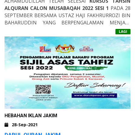
ALHAMDULILLAH TELAH SELESAI
KURSUS TAHSIN
ALQURAN CALON MUSABAQAH 2022
SESI 1
PADA 28
SEPTEMBER BERSAMA USTAZ HAJI FAKHRURROZI BIN
BAHARUDDIN YANG BERPENGALAMAN MENJADI
HAKIM TILAWAH & HAFAZAN NEGERI PERAK
SELAMA
LAGI
21 TAHUN. SERAMAI LEBIH KURANG 60 PELAJAR YANG
MENYERTAI KURSUS INI DARI 23 CAWANGAN MAAHAD
TAHFIZ ADDIN KAMI.SEMOGA USAHA MURNI INI
DAPAT MEMBERI MANFAAT KEPADA SELURUH
PELAJAR - PELAJAR DALAM MEMAHAMI BAGAIMANA
PROSES MUSABAQAH HAFAZAN DIJALANKAN DAN
MENINGKATKAN LAGI MUTU BACAAN MEREKA.
HEBAHAN IKLAN JAKIM
28-Sep-2021