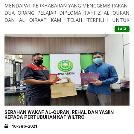
MENDAPAT PERKHABARAN YANG MENGGEMBIRAKAN.
DUA ORANG PELAJAR DIPLOMA TAHFIZ AL QURAN
DAN AL QIRAAT KAMI TELAH TERPILIH UNTUK
MELANJUTKAN PELAJARAN KE SHOUBRA, MESIR.
LAGI
TARIKH BERLEPAS 3 OKT 2021
MEREKA IALAH:
1. ABDUL MU'IZZ BIN AMINUDDIN
2. MUHAMMAD FIDA'IY BIN RAMZI
BERAPAKAH KOS YANG TERLIBAT UNTUK PROSES KE
SANA NANTI?
UNTUK SEORANG PELAJAR;
1. KOS URUSAN DOKUMEN :
- SMUTEM DQ = RM350
- PASSPORT = RM 200
- VAKSIN POLIO = RM200
SERAHAN WAKAF AL-QURAN, REHAL DAN YASIIN
- BANKDRAFT KPT = RM 320
2. TAMBANG : RM 1600
KEPADA PERTUBUHAN KAF WILTRO
- VISA = RM 286
3. SWAB TEST : RM 150
10-Sep-2021
- MEDICAL CHECKUP = RM 100
4. BARANGAN KEPERLUAN = RM700