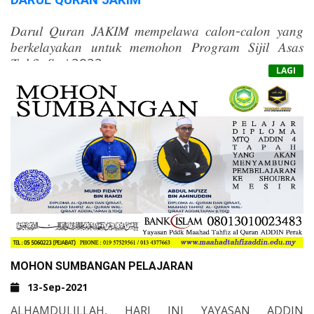
DARUL QURAN JAKIM
𝐷𝑎𝑟𝑢𝑙 𝑄𝑢𝑟𝑎𝑛 𝐽𝐴𝐾𝐼𝑀 𝑚𝑒𝑚𝑝𝑒𝑙𝑎𝑤𝑎 𝑐𝑎𝑙𝑜𝑛-𝑐𝑎𝑙𝑜𝑛 𝑦𝑎𝑛𝑔
𝑏𝑒𝑟𝑘𝑒𝑙𝑎𝑦𝑎𝑘𝑎𝑛 𝑢𝑛𝑡𝑢𝑘 𝑚𝑒𝑚𝑜ℎ𝑜𝑛 𝑃𝑟𝑜𝑔𝑟𝑎𝑚 𝑆𝑖𝑗𝑖𝑙 𝐴𝑠𝑎𝑠
𝑇𝑎ℎ𝑓𝑖𝑧 𝑆𝑒𝑠𝑖 2022.
LAGI
PENGAJIAN DITAWARKAN KEPADA KATEGORI-
KATEGORI BERIKUT:
&NBSP;
OKU PENGLIHATAN;
&NBSP;
MUALLAF;
&NBSP;
ORANG ASLI; DAN
&NBSP;
PRIBUMI SABAH/SARAWAK.
TARIKH AKHIR PENGHANTARAN
PERMOHONAN: 26 NOVEMBER 2021
SYARAT-SYARAT KELAYAKAN SERTA
MAKLUMAT LANJUT, SILA LAYARI:
KLIK DISINI UNTUK SEMAKAN SYARAT
MOHON SUMBANGAN PELAJARAN
13-Sep-2021
ALHAMDULILLAH, HARI INI YAYASAN ADDIN