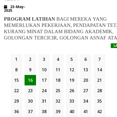
MASA :
SEBELUM JAM 6 PETANG
23-May-
SEGALA KERJASAMA DAN PERHATIAN DARI
2025
SEMUA IBU BAPA/WARIS PELAJAR AMATLAH
PROGRAM LATIHAN
BAGI MEREKA YANG
KAMI HARGAI DAN DIDAHULUI DENGAN
MEMERLUKAN PEKERJAAN, PENDAPATAN TET
UCAPAN JAZAKUMULLAH HU KHAIRAN
KURANG MINAT DALAM BIDANG AKADEMIK,
KATHIRA.
BAHAGIAN PENDIDIKAN YAYASAN ADDIN
GOLONGAN TERCICIR, GOLONGAN ASNAF AT
KELUARGA BERPENDAPATAN RENDAH (
HUBUNGI AKADEMI NOR CONFINEMENT CA
BAWA
"
SATU KELUARGA SEORANG HUFFAZ
"
L
RM3000 SEBULAN
& SPA
UNTUK MENDAPATKAN BANTUAN
).
KEMAHIRAN DALAM BIDANG KESIHATAN DA
1
2
3
4
5
6
7
KESEJAHTERAAN DEMI MASA DEPAN YANG
CERAH.
TERBUKA KEPADA
SEMUA
WARGA
MALAYSIA
8
9
10
11
12
13
14
PEREMPUAN BERUMUR
16-40 TAHUN
.
15
16
17
18
19
20
21
BAGI YANG MEMERLUKAN, SILA HUBUNGI
AKADEMI NOR CONFINEMENT CARE & SPA
22
23
24
25
26
27
28
📞
HUBUNGI/WHATSAPP
:
WWW.WASAP.MY/601135542976/PROGRAMAS
29
30
31
32
33
34
35
36
37
38
39
40
41
42