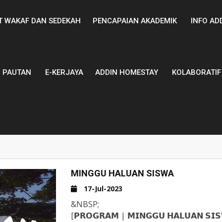
T WAKAF DAN SEDEKAH
PENCAPAIAN AKADEMIK
INFO AD
PAUTAN
E-KERJAYA
ADDIN HOMESTAY
KOLABORATIF
MINGGU HALUAN SISWA
17-Jul-2023
&NBSP;
[𝗣𝗥𝗢𝗚𝗥𝗔𝗠 | 𝗠𝗜𝗡𝗚𝗚𝗨 𝗛𝗔𝗟𝗨𝗔𝗡 𝗦𝗜