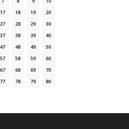
7
8
9
10
3) PUASA INI JUGA MERUPAKAN PU
SETAHUN.
17
18
19
20
4) HARI 9 ZULHILIAH (TERMASUK 
27
28
29
30
ZULHIJJAH) YANG DIJANJIKAN GANJA
BULAN LAIN.
37
38
39
40
47
48
49
50
57
58
59
60
67
68
69
70
77
78
79
80