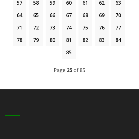
&BULL; 8 ORANG PERANTIS&NBSP;
PRO
57
58
59
60
61
62
63
&NBSP;
KEMAHIRAN MALAYSIA (DKM) BIDAN
&NBSP;
64
65
66
67
68
69
70
MASJID
.
&NBSP;
&NBSP;
71
72
73
74
75
76
77
#
78
79
80
81
82
83
84
&NBSP;
&NBSP;
85
&NBSP;
&NBSP;
Page
25
of 85
#
&NBSP;
&NBSP;
&NBSP;
&NBSP;
#