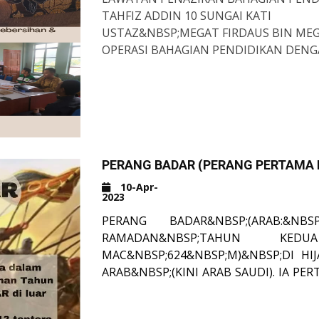
TAHFIZ ADDIN 10 SUNGAI KATI
USTAZ&NBSP;MEGAT FIRDAUS BIN MEG
OPERASI BAHAGIAN PENDIDIKAN DENG
DANIAL BIN MOHAMAD FUZI, PEGAWAI
MENGADAKAN LAWATAN PEMANTAUAN K
KATI PADA 11 APRIL 2023 (SELASA).
TUJUAN LAWATAN INI IALAH BERKAITA
KEWANGAN, KURIKULUM DI MTQ 10 SUN
PELAKSANAAN KELAS AL-QURAN, KELAS
KAWASAN SEKOLAH DAN PANTAUAN KE
PERANG BADAR (PERANG PERTAMA 
PENAZIRAN SERTA TUGASAN GURU-GU
PEMANTAUAN DIBUAT SECARA BERKALA
MEMASTIKAN PENDIDIKAN DAN KESELES
10-Apr-
2023
MEMASTIKAN KETELUSAN GURU-GURU
SEMOGA DENGAN PEMANTAUAN INI DA
PERANG BADAR&NBSP;(ARAB:&NBSP
PENDIDIKAN MAAHAD TAHFIZ ADDIN.
RAMADAN&NBSP;TAHUN KEDUA
MAC&NBSP;624&NBSP;M)&NBSP;DI HI
ARAB&NBSP;(KINI ARAB SAUDI). IA 
ISLAM&NBSP;DAN MERUPAKAN TI
SEBELUM PERTEMPURAN TERSEBUT, 
MUHAMMAD SAW&NBSP;DENGAN
KECIL ANTARA PIHAK MUSLIM DAN 