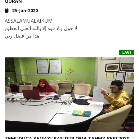
QURAN
25-Jun-2020
ASSALAMUALAIKUM...
لا حول و لا قوة إلا بالله العلي العظيم.
هذا من فضل ربي.
25/06/2020
LAGI
ALHAMDULLILAH..
💝 TERLAKAR LAGI 1 SEJARAH BERMAKNA BUAT
MAAHAD TAHFIZ ALQURAN WAL QIRAAT ADDIN
APABILA SEORANG LAGI PELAJAR KAMI
NURBILAH IZZAH BINTI MOHD SOBRAN
WALAUPUN BERADA DI DALAM TEMPOH PKP, TETAPI
TETAP
BELIAU MENYELESAI HAFALAN QURAN 30 JUZ
DAN TELAH LULUS UJIAN PERSIJILAN KHATAM
DOAKAN AGAR MTQ ADDIN KAMI DAPAT MELAHIRKAN
LEBIH RAMAI LAGI HAFIZ QURAN PROFESIONAL YANG
BERTAQWA DAN BERAMAL DENGAN AL QURAN..
TEMUDUGA KEMASUKAN DIPLOMA TAHFIZ SESI 2020