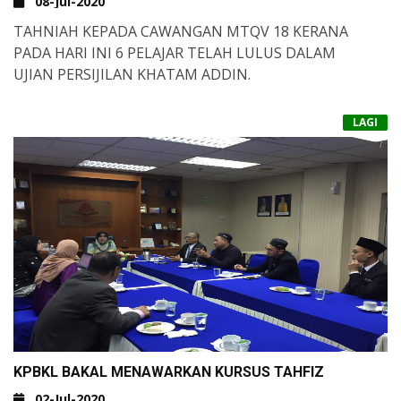
08-Jul-2020
TAHNIAH KEPADA CAWANGAN MTQV 18 KERANA
PADA HARI INI 6 PELAJAR TELAH LULUS DALAM
UJIAN PERSIJILAN KHATAM ADDIN.
TERIMA KASIH JUGA KEPADA
LAGI
SELURUH CAWANGAN YANG TERLIBAT DALAM
MELAHIRKAN GENERASI HAFIZAH PECENTUS UMMAH.
MOGA ILMU YANG DICURAHKAN OLEH SELURUH
PENDIDIK DI SELURUH CAWANGAN DIBALAS
DENGAN KEBAIKAN OLEH ALLAH. AMIN
KPBKL BAKAL MENAWARKAN KURSUS TAHFIZ
02-Jul-2020