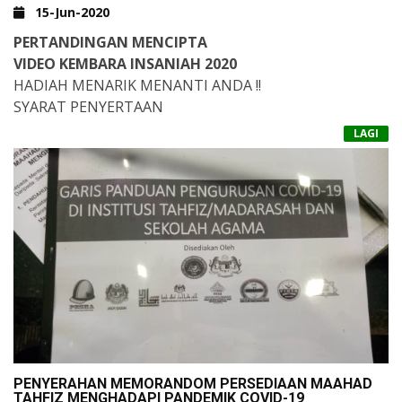
15-Jun-2020
PERTANDINGAN MENCIPTA
VIDEO KEMBARA INSANIAH 2020
HADIAH MENARIK MENANTI ANDA !!
SYARAT PENYERTAAN
TERBUKA KEPADA
LAGI
:SELURUH PELAJAR ADDIN(YANG MASIH BELAJAR)
TEMPOH PENYERTAAN :
15 JUN- 30 JUN 2020
KANDUNGAN VIDEO
: KEBAIKAN-KEBAIKAN YANG DILAKUKAN KEPADA
KELUARGA,MASYARAKAT DAN LAIN - LAIN DI DALAM
TEMPOH PKP
SETIAP VIDEO YANG DIHASILKAN PERLU DIHANTAR
KEPADA URUSETIA
(WHATAPP 0102016064)
DAN DISERTAKAN BERSAMA BUTIRAN DI BAWAH;
PENYERAHAN MEMORANDOM PERSEDIAAN MAAHAD
NAMA PENUH
TAHFIZ MENGHADAPI PANDEMIK COVID-19