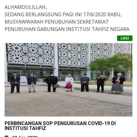
ALHAMDULILLAH..
SEDANG BERLANGSUNG PAGI INI 17/6/2020 RABU,
MUSYAWWARAH PENUBUHAN SEKRETARIAT
PENUBUHAN GABUNGAN INSTITUSI TAHFIZ NEGARA
& FINAL SOP PEMBUKAAN MAAHAD TAHFIZ SWASTA
LAGI
DI MA'AHAD AN-NOER.
TAHNIAH DIUCAPKAN KEPADA KETUA PENYELARAS
TAHFIZ ADDIN ALFADHIL USTAZ MOHAMED DHIA'
ADDIN BIN MOHAMED ZAIN KERANA TERPILIH
MEWAKILI PERSATUAN MADRASAH TAHFIZ MALAYSIA
(PERMATA) DALAM PERBINCANGAN TERSEBUT.
PERBINCANGAN SOP PENGURUSAN COVID-19 DI
INSTITUSI TAHFIZ