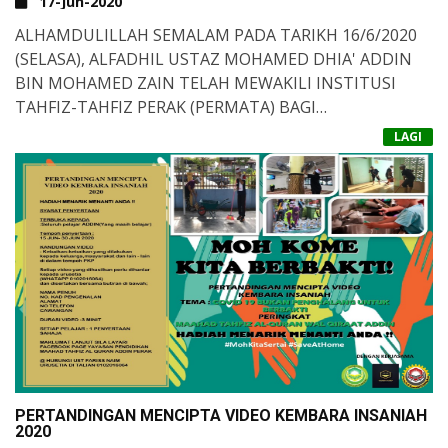
17-Jun-2020
ALHAMDULILLAH SEMALAM PADA TARIKH 16/6/2020
(SELASA), ALFADHIL USTAZ MOHAMED DHIA' ADDIN
BIN MOHAMED ZAIN TELAH MEWAKILI INSTITUSI
TAHFIZ-TAHFIZ PER
AK (PERMATA) BAGI
PERBINCANGAN "SOP PENGURUSAN COVID-19 DI
ALHAMDULILLAH SEGALANYA BERJALAN LANCAR DAN
LAGI
INSTITUSI TAHFIZ/MADRASAH DAN SEKOLAH AGAMA",
DIPERMUDAHKAN ALLAH.
BERTEMPAT DI PWTC ANJURAN PENGERUSI
SEMOGA SEGALA JIHAD, PENGORBANAN DAN
PEMBANGUNAN KEMAHIRAN MALAYSIA.
TANGGUNGJAWAB YANG DILAKSANAKAN DIREDHAI
ALLAH.
PERTANDINGAN MENCIPTA VIDEO KEMBARA INSANIAH
2020