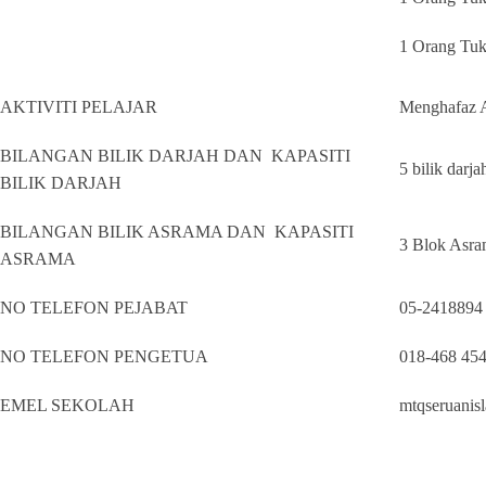
1 Orang Tu
AKTIVITI PELAJAR
Menghafaz A
BILANGAN BILIK DARJAH DAN KAPASITI
5 bilik darja
BILIK DARJAH
BILANGAN BILIK ASRAMA DAN KAPASITI
3 Blok Asram
ASRAMA
NO TELEFON PEJABAT
05-2418894
NO TELEFON PENGETUA
018-468 45
EMEL SEKOLAH
mtqseruani