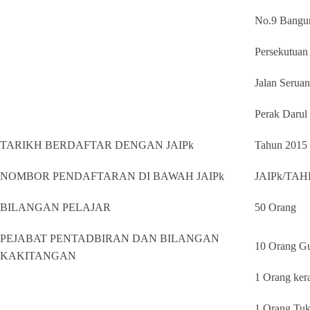
No.9 Bangu
Persekutuan
Jalan Serua
Perak Darul
TARIKH BERDAFTAR DENGAN JAIPk
Tahun 2015
NOMBOR PENDAFTARAN DI BAWAH JAIPk
JAIPk/TAHF
BILANGAN PELAJAR
50 Orang
PEJABAT PENTADBIRAN DAN BILANGAN
10 Orang G
KAKITANGAN
1 Orang ker
1 Orang Tu