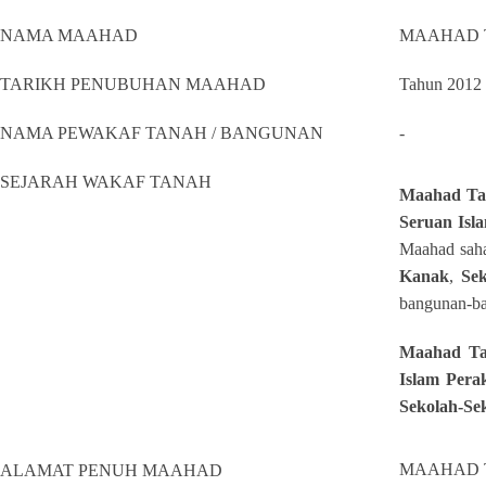
NAMA MAAHAD
MAAHAD T
TARIKH PENUBUHAN MAAHAD
Tahun 2012
NAMA PEWAKAF TANAH / BANGUNAN
-
SEJARAH WAKAF TANAH
Maahad Tah
Seruan Isl
Maahad saha
Kanak
,
Se
bangunan-ba
Maahad Ta
Islam Pera
Sekolah-Se
MAAHAD T
ALAMAT PENUH MAAHAD