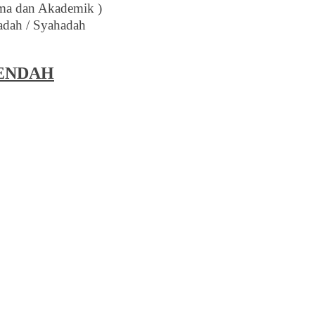
ma dan Akademik )
adah / Syahadah
ENDAH