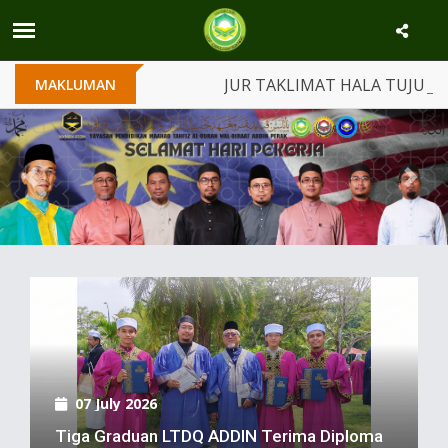
DIN MALIM NAWAR ANJUR TAKLIMAT HALA TUJU PELAJAR
MAKLUMAN
31 July 2026
SMT ADDIN Malim Nawar Anjur
Previous
Nex
Taklimat Hala Tuju Pelajar, Perkukuh
Kerjasama Bersama Waris Demi Masa
Depan Gemilang
07 July 2026
Tiga Graduan LTDQ ADDIN Terima Diploma