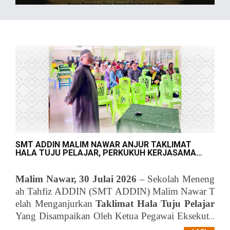
SMT ADDIN MALIM NAWAR ANJUR TAKLIMAT
HALA TUJU PELAJAR, PERKUKUH KERJASAMA
BERSAMA WARIS DEMI MASA DEPAN GEMILANG
Malim Nawar, 30 Julai 2026
– Sekolah Meneng
Ah Tahfiz ADDIN (SMT ADDIN) Malim Nawar T
Elah Menganjurkan
Taklimat Hala Tuju Pelajar
Yang Disampaikan Oleh Ketua Pegawai Eksekutif
Yayasan ADDIN,
Program Yang Berlangsung Pada 30 Julai 2026 In
Al-Fadhil Tuan Haji Mohd S