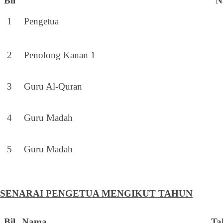
Bil
N
1
Pengetua
2
Penolong Kanan 1
3
Guru Al-Quran
4
Guru Madah
5
Guru Madah
SENARAI PENGETUA MENGIKUT TAHUN
Bil
Nama
Ta